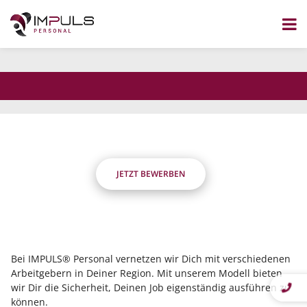
dass Du flexibel bist?
Wir nicht.
Zum
Inhalt
Die Stelle wurde nicht gefunden.
springen
JETZT BEWERBEN
Bei IMPULS® Personal vernetzen wir Dich mit verschiedenen
Arbeitgebern in Deiner Region. Mit unserem Modell bieten
wir Dir die Sicherheit, Deinen Job eigenständig ausführen zu
können.