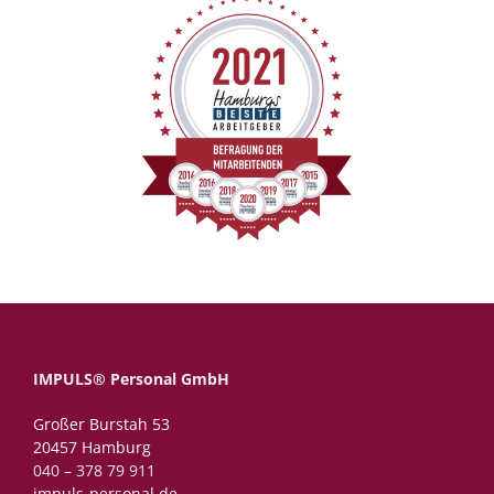
IMPULS® Personal GmbH
Großer Burstah 53
20457 Hamburg
040 – 378 79 911
impuls-personal.de