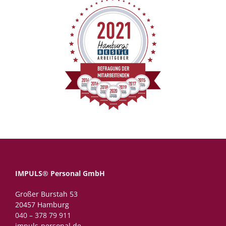
IMPULS® Personal GmbH
Großer Burstah 53
20457 Hamburg
040 – 378 79 911
impuls-personal.de