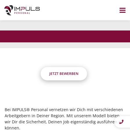
dass Du flexibel bist?
Wir nicht.
Zum
Inhalt
Die Stelle wurde nicht gefunden.
springen
JETZT BEWERBEN
Bei IMPULS® Personal vernetzen wir Dich mit verschiedenen
Arbeitgebern in Deiner Region. Mit unserem Modell bieten
wir Dir die Sicherheit, Deinen Job eigenständig ausführen zu
können.