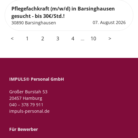
Pflegefachkraft (m/w/d) in Barsinghausen
gesucht - bis 30€/Std.!
07. August 2026
30890 Barsinghausen
<
1
2
3
4
10
>
...
IMPULS® Personal GmbH
Großer Burstah 53
20457 Hamburg
040 – 378 79 911
impuls-personal.de
Für Bewerber