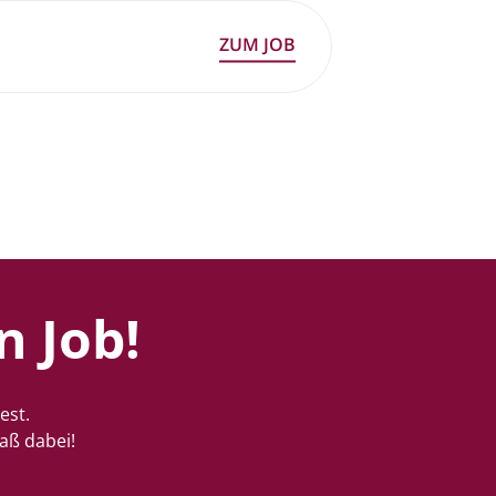
n Job!
est.
aß dabei!