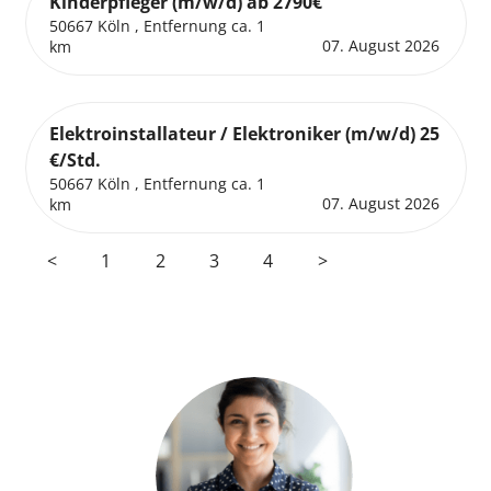
Kinderpfleger (m/w/d) ab 2790€
50667 Köln , Entfernung ca. 1
07. August 2026
km
Elektroinstallateur / Elektroniker (m/w/d) 25
€/Std.
50667 Köln , Entfernung ca. 1
07. August 2026
km
<
1
2
3
4
>