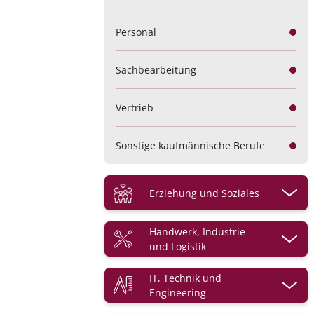
Gesundheits- und
Personal
Krankenpflege
Sachbearbeitung
OP-Tätigkeiten
Vertrieb
Therapeutische Berufe
Sonstige kaufmännische Berufe
Sonstige medizinische Berufe
Erziehung und Soziales
Betreuung
Handwerk, Industrie
und Logistik
Erziehung
Chemie
IT, Technik und
Engineering
Hauswirtschaft
Elektrohandwerk