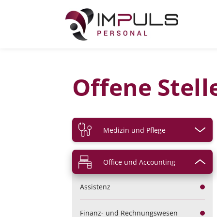
Zum
Inhalt
Offene Stel
springen
Medizin und Pflege
Altenpflege
Office und Accounting
Anästhesie und Intensivmedizin
Assistenz
Assistenzberufe
Finanz- und Rechnungswesen