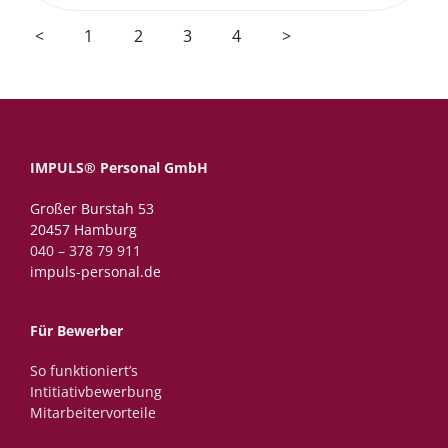
<
1
2
3
4
>
IMPULS® Personal GmbH
Großer Burstah 53
20457 Hamburg
040 – 378 79 911
impuls-personal.de
Für Bewerber
So funktioniert’s
Intitiativbewerbung
Mitarbeitervorteile