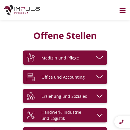
Zum
Inhalt
Offene Stellen
springen
Medizin und Pflege
Altenpflege
Office und Accounting
Anästhesie und Intensivmedizin
Assistenz
Erziehung und Soziales
Assistenzberufe
Finanz- und Rechnungswesen
Betreuung
Handwerk, Industrie
und Logistik
Gesundheits- und
Personal
Krankenpflege
Erziehung