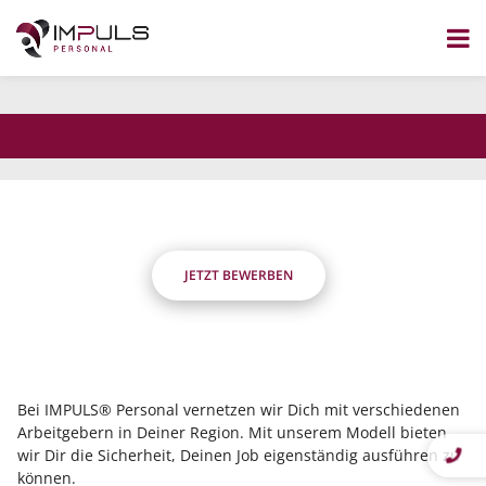
dass Du flexibel bist?
Wir nicht.
Zum
Inhalt
Die Stelle wurde nicht gefunden.
springen
JETZT BEWERBEN
Bei IMPULS® Personal vernetzen wir Dich mit verschiedenen
Arbeitgebern in Deiner Region. Mit unserem Modell bieten
wir Dir die Sicherheit, Deinen Job eigenständig ausführen zu
können.