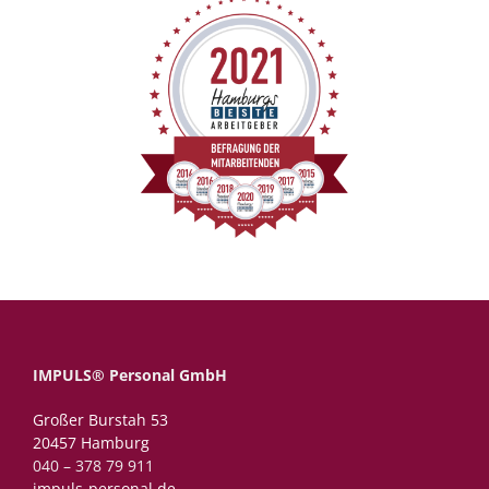
IMPULS® Personal GmbH
Großer Burstah 53
20457 Hamburg
040 – 378 79 911
impuls-personal.de