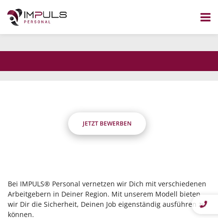
dass Du flexibel bist?
Wir nicht.
Zum
Inhalt
Die Stelle wurde nicht gefunden.
springen
JETZT BEWERBEN
Bei IMPULS® Personal vernetzen wir Dich mit verschiedenen
Arbeitgebern in Deiner Region. Mit unserem Modell bieten
wir Dir die Sicherheit, Deinen Job eigenständig ausführen zu
können.