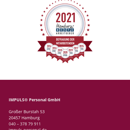
IMPULS® Personal GmbH
Großer Burstah 53
20457 Hamburg
040 – 378 79 911
impuls-personal.de