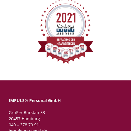
IMPULS® Personal GmbH
Großer Burstah 53
20457 Hamburg
040 – 378 79 911
impuls-personal.de