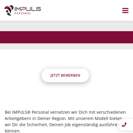
dass Du flexibel bist?
Wir nicht.
Zum
Inhalt
Die Stelle wurde nicht gefunden.
springen
JETZT BEWERBEN
Bei IMPULS® Personal vernetzen wir Dich mit verschiedenen
Arbeitgebern in Deiner Region. Mit unserem Modell bieten
wir Dir die Sicherheit, Deinen Job eigenständig ausführen zu
können.