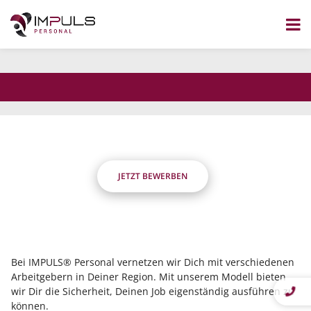
dass Du flexibel bist?
Wir nicht.
Zum
Inhalt
Die Stelle wurde nicht gefunden.
springen
JETZT BEWERBEN
Bei IMPULS® Personal vernetzen wir Dich mit verschiedenen
Arbeitgebern in Deiner Region. Mit unserem Modell bieten
wir Dir die Sicherheit, Deinen Job eigenständig ausführen zu
können.