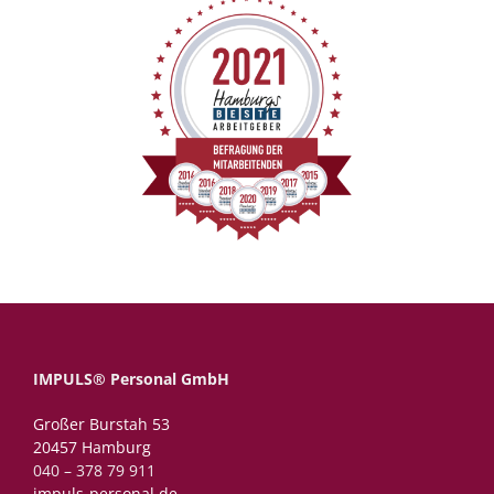
IMPULS® Personal GmbH
Großer Burstah 53
20457 Hamburg
040 – 378 79 911
impuls-personal.de