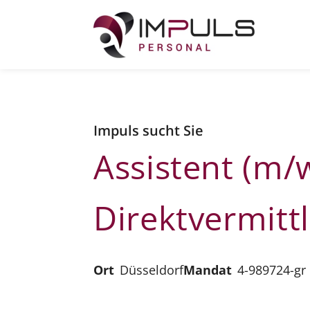
Zum
Inhalt
springen
Impuls sucht Sie
Assistent (m/
Direktvermitt
Ort
Düsseldorf
Mandat
4-989724-gr