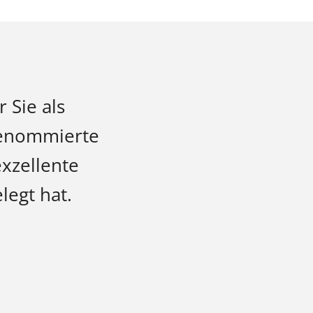
 Sie als
renommierte
exzellente
egt hat.