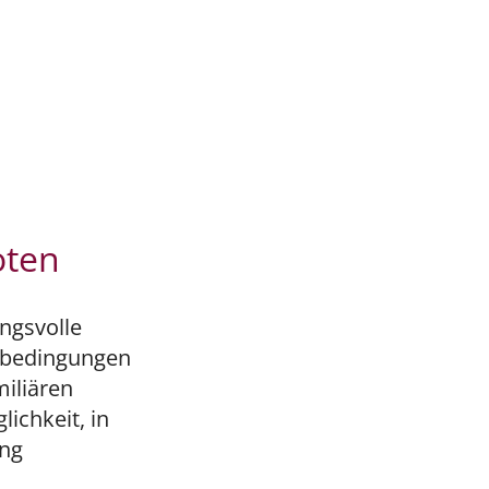
oten
ngsvolle
nbedingungen
miliären
ichkeit, in
ung