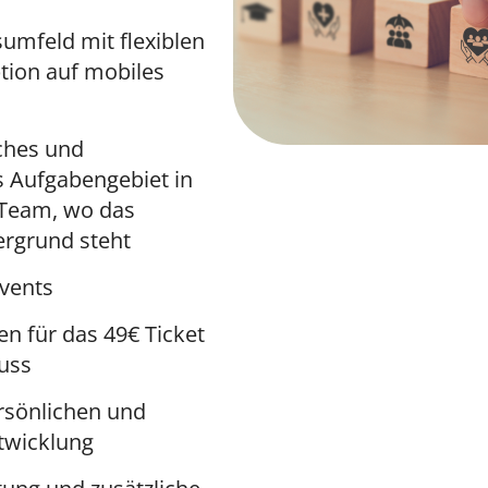
umfeld mit flexiblen
ption auf mobiles
ches und
s Aufgabengebiet in
Team, wo das
ergrund steht
vents
n für das 49€ Ticket
uss
rsönlichen und
twicklung