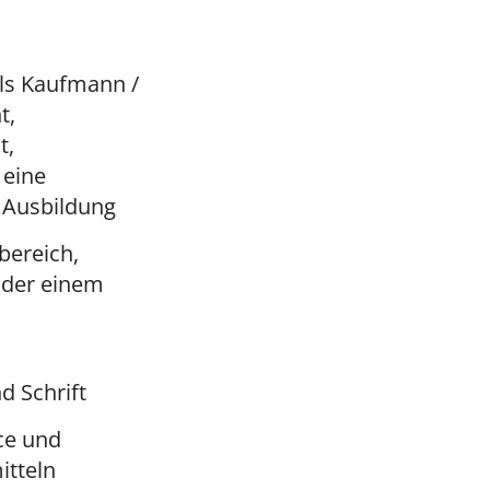
ls Kaufmann /
t,
t,
 eine
 Ausbildung
bereich,
 oder einem
d Schrift
ce und
tteln