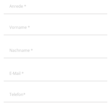
Anrede
*
(erforderlich)
(erforderlich)
Vorname
(erforderlich)
Nachname
E-
Mail
*
(erforderlich)
Telefon*
(erforderlich)
Mobil