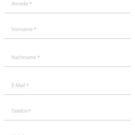
*
(erforderlich)
(erforderlich)
Vorname
(erforderlich)
Nachname
E-
Mail
*
(erforderlich)
Telefon*
(erforderlich)
Mobil